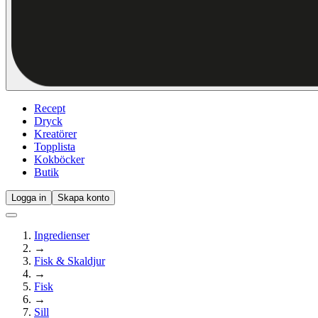
Recept
Dryck
Kreatörer
Topplista
Kokböcker
Butik
Logga in
Skapa konto
Ingredienser
→
Fisk & Skaldjur
→
Fisk
→
Sill