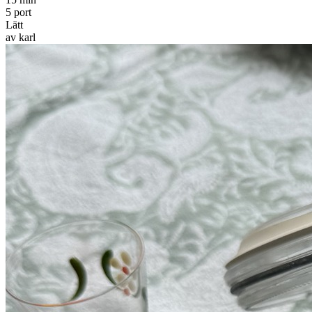
5 port
Lätt
av karl