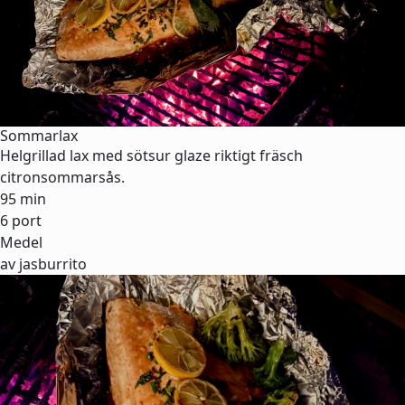
Sommarlax
Helgrillad lax med sötsur glaze riktigt fräsch
citronsommarsås.
95 min
6 port
Medel
av jasburrito