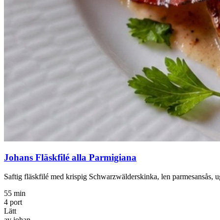
Johans Fläskfilé alla Parmigiana
Saftig fläskfilé med krispig Schwarzwälderskinka, len parmesansås, u
55 min
4 port
Lätt
av johan