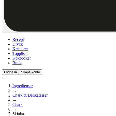
Recept
Dryck
Kreatörer
Topplista
Kokböcker
Butik
Logga in
Skapa konto
Ingredienser
→
Chark & Delikatesser
→
Chark
→
Skinka