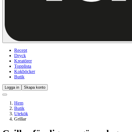
Recept
Dryck
Kreatörer
Topplista
Kokböcker
Butik
Logga in
Skapa konto
Hem
Butik
Utekök
Grillar