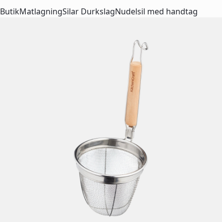
Butik
Matlagning
Silar Durkslag
Nudelsil med handtag