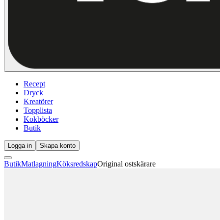
Recept
Dryck
Kreatörer
Topplista
Kokböcker
Butik
Logga in
Skapa konto
Butik
Matlagning
Köksredskap
Original ostskärare