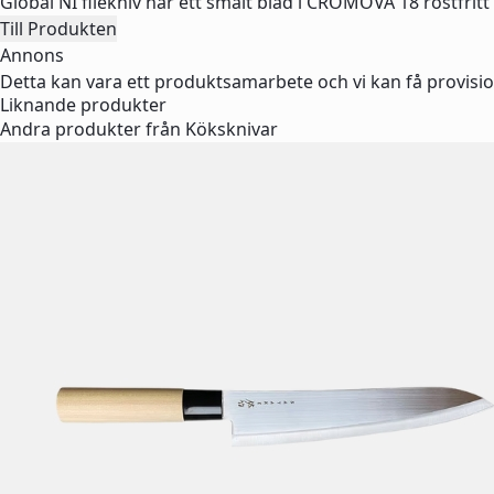
Global NI filékniv har ett smalt blad i CROMOVA 18 rostfrit
Till Produkten
Annons
Detta kan vara ett produktsamarbete och vi kan få provisio
Liknande produkter
Andra produkter från Köksknivar