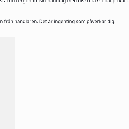
t stål och ergonomiskt handtag med diskreta Global-pickar fö
n från handlaren. Det är ingenting som påverkar dig.