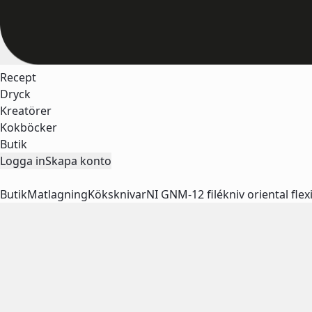
Recept
Dryck
Kreatörer
Kokböcker
Butik
Logga in
Skapa konto
Butik
Matlagning
Köksknivar
NI GNM-12 filékniv oriental fle