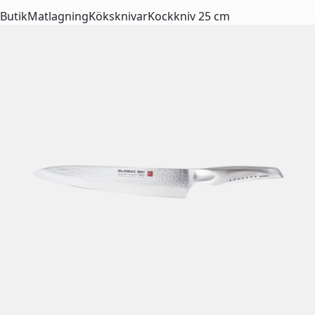
Butik
Matlagning
Köksknivar
Kockkniv 25 cm