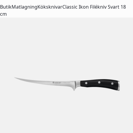
Butik
Matlagning
Köksknivar
Classic Ikon Filékniv Svart 18
cm