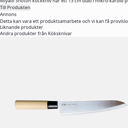
Miyabi Shotoh kockkniv har ett 13 cm blad i mikro-karbid p
Till Produkten
Annons
Detta kan vara ett produktsamarbete och vi kan få provisio
Liknande produkter
Andra produkter från Köksknivar