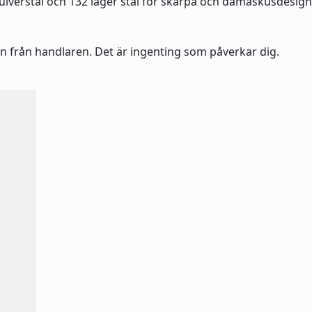
ulverstål och 132 lager stål för skärpa och damaskusdesign
n från handlaren. Det är ingenting som påverkar dig.