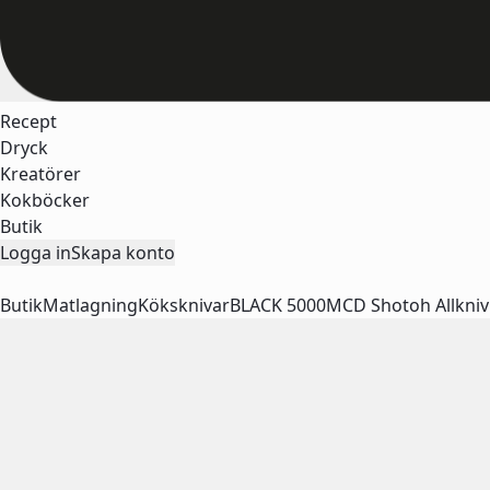
Recept
Dryck
Kreatörer
Kokböcker
Butik
Logga in
Skapa konto
Butik
Matlagning
Köksknivar
BLACK 5000MCD Shotoh Allkniv