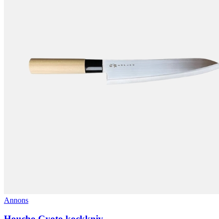
Annons
Houcho Gyoto kockkniv