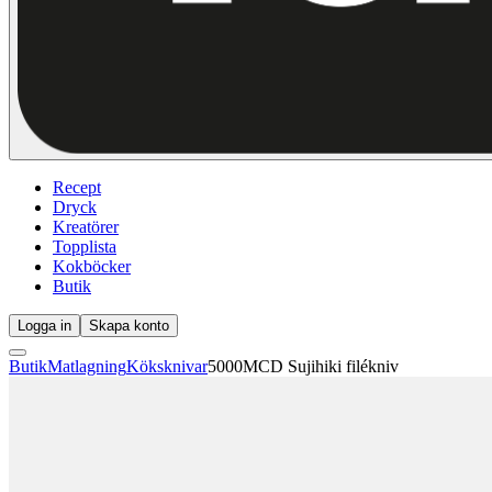
Recept
Dryck
Kreatörer
Topplista
Kokböcker
Butik
Logga in
Skapa konto
Butik
Matlagning
Köksknivar
5000MCD Sujihiki filékniv