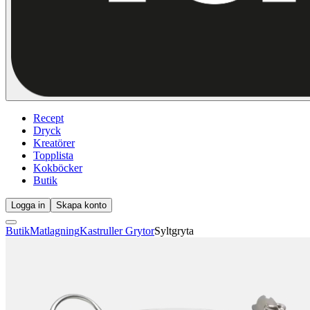
Recept
Dryck
Kreatörer
Topplista
Kokböcker
Butik
Logga in
Skapa konto
Butik
Matlagning
Kastruller Grytor
Syltgryta