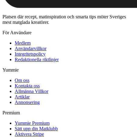
Platsen där recept, matinspiration och smarta tips möter Sveriges
mest matglada kreatörer.
För Användare
Medlem
Användarvillkor
Integritetspolicy
Redaktionella riktlinjer
Yummie
Om oss
Kontakta oss
Allmänna Villkor
Artiklar
Annonsering
Premium
Yummie Premium
Sätt upp din Matklubb
Aktivera Stripe