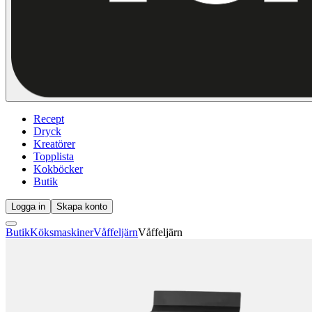
Recept
Dryck
Kreatörer
Topplista
Kokböcker
Butik
Logga in
Skapa konto
Butik
Köksmaskiner
Våffeljärn
Våffeljärn