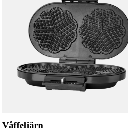
Våffeljärn