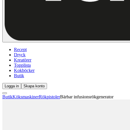
Recept
Dryck
Kreatörer
Topplista
Kokböcker
Butik
Logga in
Skapa konto
Butik
Köksmaskiner
Rökpistoler
Bärbar infusionsrökgenerator