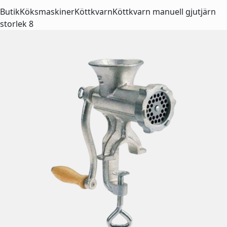
Butik
Köksmaskiner
Köttkvarn
Köttkvarn manuell gjutjärn
storlek 8