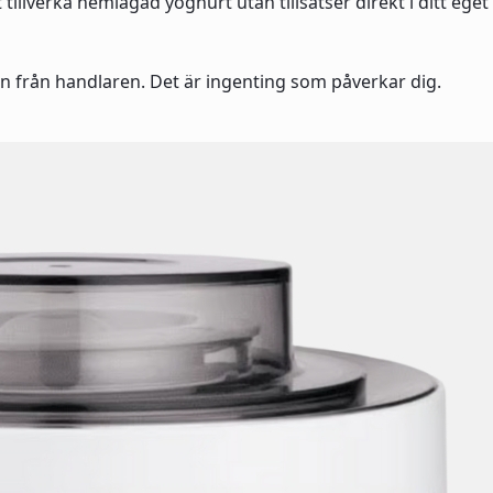
illverka hemlagad yoghurt utan tillsatser direkt i ditt eget
n från handlaren. Det är ingenting som påverkar dig.