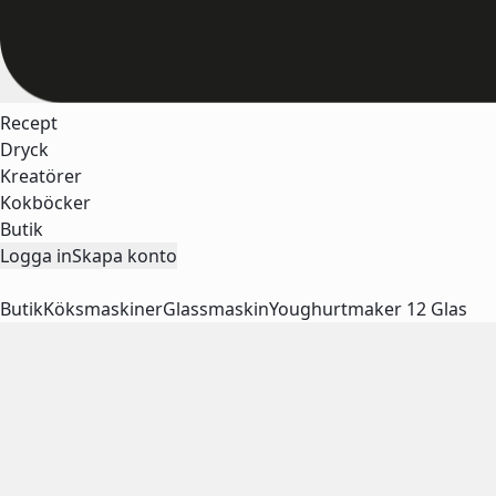
Recept
Dryck
Kreatörer
Kokböcker
Butik
Logga in
Skapa konto
Butik
Köksmaskiner
Glassmaskin
Youghurtmaker 12 Glas