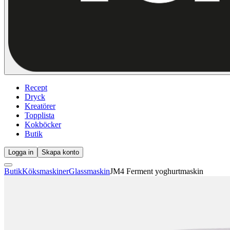
Recept
Dryck
Kreatörer
Topplista
Kokböcker
Butik
Logga in
Skapa konto
Butik
Köksmaskiner
Glassmaskin
JM4 Ferment yoghurtmaskin