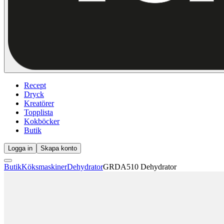
Recept
Dryck
Kreatörer
Topplista
Kokböcker
Butik
Logga in
Skapa konto
Butik
Köksmaskiner
Dehydrator
GRDA510 Dehydrator