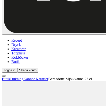
Recept
Dryck
Kreatörer
Topplista
Kokböcker
Butik
Logga in
Skapa konto
Butik
Dukning
Kannor Karaffer
Bernadotte Mjölkkanna 23 cl