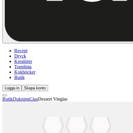
Recept
Dryck
Kreatörer
Topplista
Kokböcker
Butik
Logga in
Skapa konto
Butik
Dukning
Glas
Dessert Vinglas