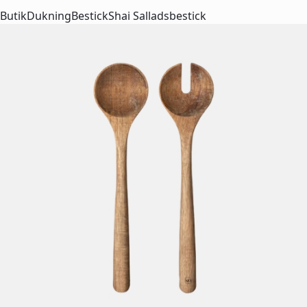
Butik
Dukning
Bestick
Shai Salladsbestick