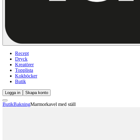
Recept
Dryck
Kreatörer
Topplista
Kokböcker
Butik
Logga in
Skapa konto
Butik
Bakning
Marmorkavel med ställ