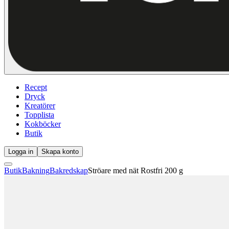
Recept
Dryck
Kreatörer
Topplista
Kokböcker
Butik
Logga in
Skapa konto
Butik
Bakning
Bakredskap
Ströare med nät Rostfri 200 g