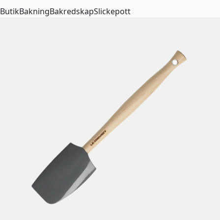
Butik
Bakning
Bakredskap
Slickepott