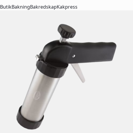
Butik
Bakning
Bakredskap
Kakpress