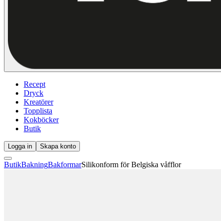
Recept
Dryck
Kreatörer
Topplista
Kokböcker
Butik
Logga in
Skapa konto
Butik
Bakning
Bakformar
Silikonform för Belgiska våfflor